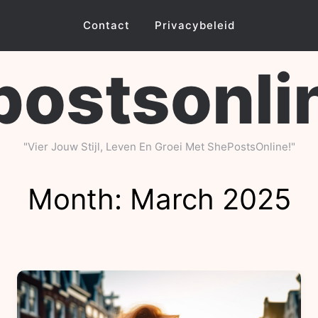
Contact
Privacybeleid
ostsonli
"Vier Jouw Stijl, Leven En Groei Met ShePostsOnline!"
Month:
March 2025