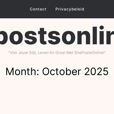
Contact
Privacybeleid
ostsonli
"Vier Jouw Stijl, Leven En Groei Met ShePostsOnline!"
Month:
October 2025